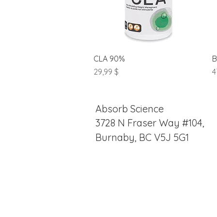
Aperçu rapide
CLA 90%
B
Prix
P
29,99 $
4
Absorb Science
3728 N Fraser Way #104,
Burnaby, BC V5J 5G1