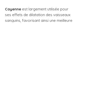
Cayenne
est largement utilisée pour
ses effets de dilatation des vaisseaux
sanguins, favorisant ainsi une meilleure
circulation générale dans tout le corps.
Dose recommandée :
Prendre 2
capsules par jour, de préférence
quelques heures avant l’activité
sexuelle.
Les effets de Viagreat-SX sont
cumulatifs; une utilisation continue
donnerait de meilleurs résultats.
Je peux aussi te faire une version plus
naturelle en français d’étiquette
canadienne, parce que certains
passages ici sont traduits fidèlement