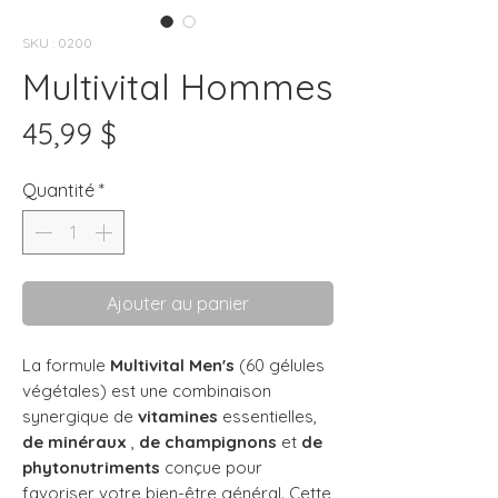
SKU : 0200
Multivital Hommes
Prix
45,99 $
Quantité
*
Ajouter au panier
La formule
Multivital Men's
(60 gélules
végétales) est une combinaison
synergique de
vitamines
essentielles,
de minéraux
,
de champignons
et
de
phytonutriments
conçue pour
favoriser votre bien-être général. Cette