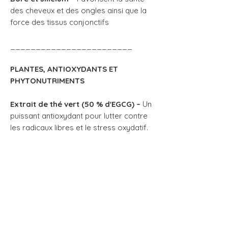
des cheveux et des ongles ainsi que la
force des tissus conjonctifs
________________________
PLANTES, ANTIOXYDANTS ET
PHYTONUTRIMENTS
Extrait de thé vert (50 % d'EGCG) –
Un
puissant antioxydant pour lutter contre
les radicaux libres et le stress oxydatif.
Extrait de ginseng américain 6:1
Un
adaptogène qui contribue à augmenter
l'énergie et la résistance au stress au fil
du temps en cas de fatigue mentale et
physique.
Trans-resvératrol –
Favorise un